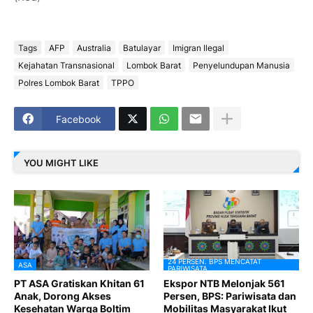
Tags
AFP
Australia
Batulayar
Imigran Ilegal
Kejahatan Transnasional
Lombok Barat
Penyelundupan Manusia
Polres Lombok Barat
TPPO
Facebook
YOU MIGHT LIKE
24 PERSEN. BPS MENCATAT
ASA
PARIWISATA
PT ASA Gratiskan Khitan 61
Ekspor NTB Melonjak 561
Anak, Dorong Akses
Persen, BPS: Pariwisata dan
Kesehatan Warga Boltim
Mobilitas Masyarakat Ikut