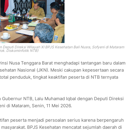
Deputi Direksi Wilayah XI BPJS Kesehatan Bali Nusra, Sofyeni di Mataram
ok. Diskominfotik NTB)
insi Nusa Tenggara Barat menghadapi tantangan baru dalam
sehatan Nasional (JKN). Meski cakupan kepesertaan secara
total penduduk, tingkat keaktifan peserta di NTB ternyata
Gubernur NTB, Lalu Muhamad Iqbal dengan Deputi Direksi
ni di Mataram, Senin, 11 Mei 2026.
tifan peserta menjadi persoalan serius karena berpengaruh
 masyarakat. BPJS Kesehatan mencatat sejumlah daerah di