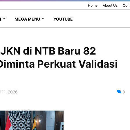
Home
About Us
Cont
I
MEGA MENU
YOUTUBE
 JKN di NTB Baru 82
iminta Perkuat Validasi
 11, 2026
0