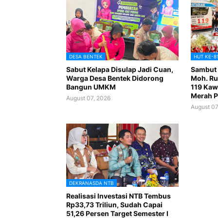
DESA BENTEK
HUT KE-8
Sabut Kelapa Disulap Jadi Cuan,
Sambut 
Warga Desa Bentek Didorong
Moh. Ru
Bangun UMKM
119 Kaw
Merah P
August 07, 2026
August 07
DEKRANASDA NTB
Realisasi Investasi NTB Tembus
Rp33,73 Triliun, Sudah Capai
51,26 Persen Target Semester I