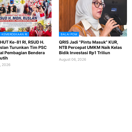
1 KEMERDEKAAN RI
BALAI POM
HUT Ke-81 RI, RSUD H.
QRIS Jadi "Pintu Masuk" KUR,
slan Turunkan Tim PSC
NTB Percepat UMKM Naik Kelas
al Pembagian Bendera
Bidik Investasi Rp1 Triliun
utih
August 06, 2026
, 2026