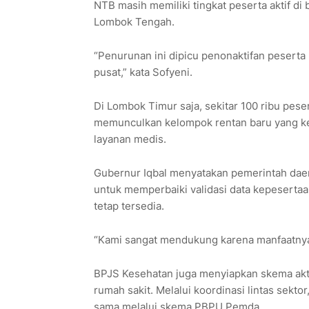
NTB masih memiliki tingkat peserta aktif 
Lombok Tengah.
“Penurunan ini dipicu penonaktifan peserta 
pusat,” kata Sofyeni.
Di Lombok Timur saja, sekitar 100 ribu pesert
memunculkan kelompok rentan baru yang k
layanan medis.
Gubernur Iqbal menyatakan pemerintah dae
untuk memperbaiki validasi data kepeserta
tetap tersedia.
“Kami sangat mendukung karena manfaatnya s
BPJS Kesehatan juga menyiapkan skema akti
rumah sakit. Melalui koordinasi lintas sektor
sama melalui skema PBPU Pemda.