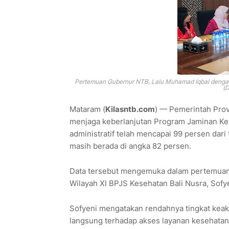
Pertemuan Gubernur NTB, Lalu Muhamad Iqbal dengan 
(D
Mataram (
Kilasntb.com
) — Pemerintah Prov
menjaga keberlanjutan Program Jaminan Ke
administratif telah mencapai 99 persen dari 
masih berada di angka 82 persen.
Data tersebut mengemuka dalam pertemuan 
Wilayah XI BPJS Kesehatan Bali Nusra, Sofye
Sofyeni mengatakan rendahnya tingkat keak
langsung terhadap akses layanan kesehatan