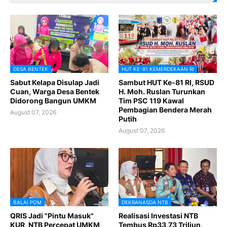
DESA BENTEK
HUT KE-81 KEMERDEKAAN RI
Sabut Kelapa Disulap Jadi
Sambut HUT Ke-81 RI, RSUD
Cuan, Warga Desa Bentek
H. Moh. Ruslan Turunkan
Didorong Bangun UMKM
Tim PSC 119 Kawal
Pembagian Bendera Merah
August 07, 2026
Putih
August 07, 2026
BALAI POM
DEKRANASDA NTB
QRIS Jadi "Pintu Masuk"
Realisasi Investasi NTB
KUR, NTB Percepat UMKM
Tembus Rp33,73 Triliun,