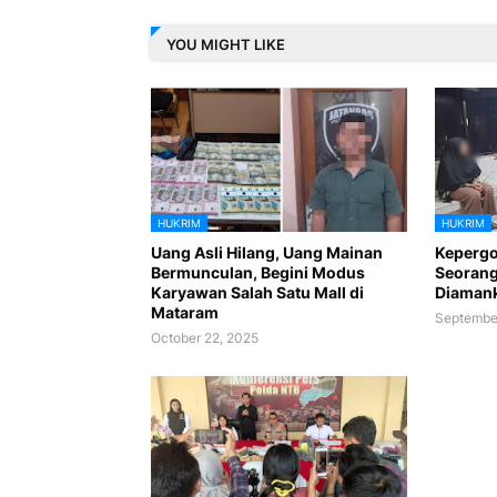
YOU MIGHT LIKE
HUKRIM
HUKRIM
Uang Asli Hilang, Uang Mainan
Kepergo
Bermunculan, Begini Modus
Seoran
Karyawan Salah Satu Mall di
Diamank
Mataram
Septembe
October 22, 2025