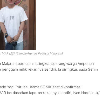
an MAR (23) (Gambar/Humas Polresta Mataram)
ta Mataram berhasil meringkus seorang warga Ampenan
n genggam milik rekannya sendiri. Ia diringkus pada Senin
ade Yogi Purusa Utama SE SIK saat dikonfirmasi
R berdasarkan laporan rekannya sendiri, Ivan Hardianto,"