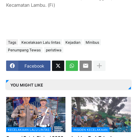
Kecamatan Lambu. (Fi)
Tags
Kecelakaan Lalu lintas
Kejadian
Minibus
Penumpang Tewas
peristiwa
Facebook
YOU MIGHT LIKE
KECELAKAAN LALU LINTAS
INSIDEN KECELAKAAN