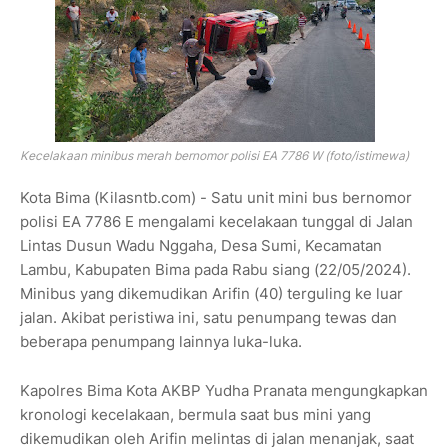
Kecelakaan minibus merah bernomor polisi EA 7786 W (foto/istimewa)
Kota Bima (Kilasntb.com) - Satu unit mini bus bernomor
polisi EA 7786 E mengalami kecelakaan tunggal di Jalan
Lintas Dusun Wadu Nggaha, Desa Sumi, Kecamatan
Lambu, Kabupaten Bima pada Rabu siang (22/05/2024).
Minibus yang dikemudikan Arifin (40) terguling ke luar
jalan. Akibat peristiwa ini, satu penumpang tewas dan
beberapa penumpang lainnya luka-luka.
Kapolres Bima Kota AKBP Yudha Pranata mengungkapkan
kronologi kecelakaan, bermula saat bus mini yang
dikemudikan oleh Arifin melintas di jalan menanjak, saat