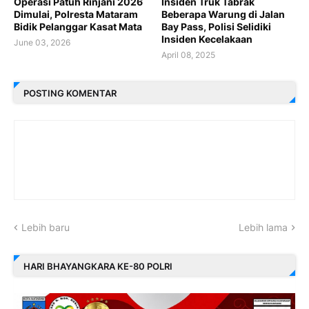
Operasi Patuh Rinjani 2026
Insiden Truk Tabrak
Dimulai, Polresta Mataram
Beberapa Warung di Jalan
Bidik Pelanggar Kasat Mata
Bay Pass, Polisi Selidiki
Insiden Kecelakaan
June 03, 2026
April 08, 2025
POSTING KOMENTAR
Lebih baru
Lebih lama
HARI BHAYANGKARA KE-80 POLRI