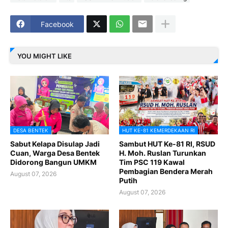
Facebook
YOU MIGHT LIKE
DESA BENTEK
HUT KE-81 KEMERDEKAAN RI
Sabut Kelapa Disulap Jadi
Sambut HUT Ke-81 RI, RSUD
Cuan, Warga Desa Bentek
H. Moh. Ruslan Turunkan
Didorong Bangun UMKM
Tim PSC 119 Kawal
Pembagian Bendera Merah
August 07, 2026
Putih
August 07, 2026